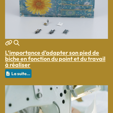
MOD_JTCS_VIEW_ARTICLE_LIN
MOD_JTCS_VIEW_FULL_IMA
L’importance d’adapter son pied de
biche en fonction du point et du travail
à réaliser
La suite...