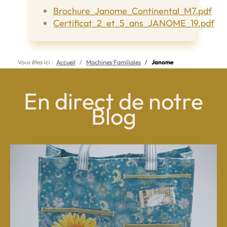
Brochure_Janome_Continental_M7.pdf
Certificat_2_et_5_ans_JANOME_19.pdf
Vous êtes ici :
Accueil
Machines Familiales
Janome
En direct de notre
Blog