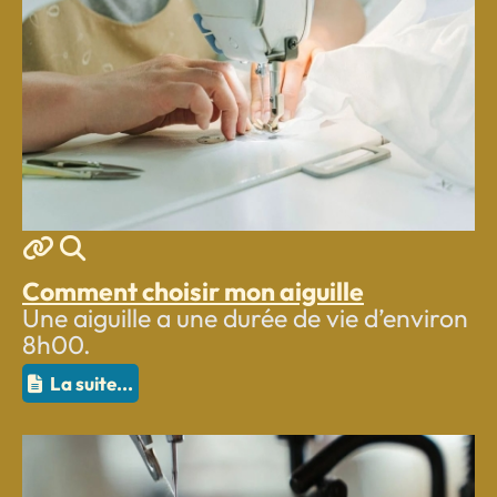
MOD_JTCS_VIEW_ARTICLE_LIN
MOD_JTCS_VIEW_FULL_IMA
Comment choisir mon aiguille
Une aiguille a une durée de vie d’environ
8h00.
La suite...