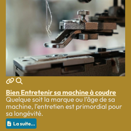
MOD_JTCS_VIEW_ARTICLE_LIN
MOD_JTCS_VIEW_FULL_IMA
Bien Entretenir sa machine à coudre
Quelque soit la marque ou l’âge de sa
machine, l’entretien est primordial pour
sa longévité.
La suite...